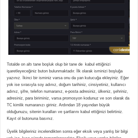
Totalde on altı tane boşluk olup bir tane de kabul ettiğinizi
işaretleyeceğiniz buton bulunmaktadır. İlk olarak isminizi boşluğa
yazınız. İkinci bir isminiz varsa onu da yan kutucuğa ekleyiniz. Eğer
yok ise sırasıyla soy adınız, doğum tarihiniz, cinsiyetiniz, kullanıcı
adınız, şifre, telefon numaranız, e-posta adresiniz, ülkeniz, şehriniz,
adresiniz, para biriminiz, varsa promosyon kodunuz ve son olarak da
TC kimlik numaranızı giriniz. Ardından 18 yaşından büyük
olduğunuzu, sitenin kuralları ve şartlarını kabul ettiğinizi belirtiniz.
Kayıt ol butonuna basınız.
Üyelik bilgileriniz incelendikten sonra eğer eksik veya yanlış bir bilgi