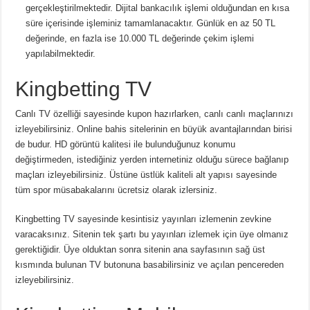
gerçekleştirilmektedir. Dijital bankacılık işlemi olduğundan en kısa
süre içerisinde işleminiz tamamlanacaktır. Günlük en az 50 TL
değerinde, en fazla ise 10.000 TL değerinde çekim işlemi
yapılabilmektedir.
Kingbetting TV
Canlı TV özelliği sayesinde kupon hazırlarken, canlı canlı maçlarınızı
izleyebilirsiniz. Online bahis sitelerinin en büyük avantajlarından birisi
de budur. HD görüntü kalitesi ile bulunduğunuz konumu
değiştirmeden, istediğiniz yerden internetiniz olduğu sürece bağlanıp
maçları izleyebilirsiniz. Üstüne üstlük kaliteli alt yapısı sayesinde
tüm spor müsabakalarını ücretsiz olarak izlersiniz.
Kingbetting TV sayesinde kesintisiz yayınları izlemenin zevkine
varacaksınız. Sitenin tek şartı bu yayınları izlemek için üye olmanız
gerektiğidir. Üye olduktan sonra sitenin ana sayfasının sağ üst
kısmında bulunan TV butonuna basabilirsiniz ve açılan pencereden
izleyebilirsiniz.