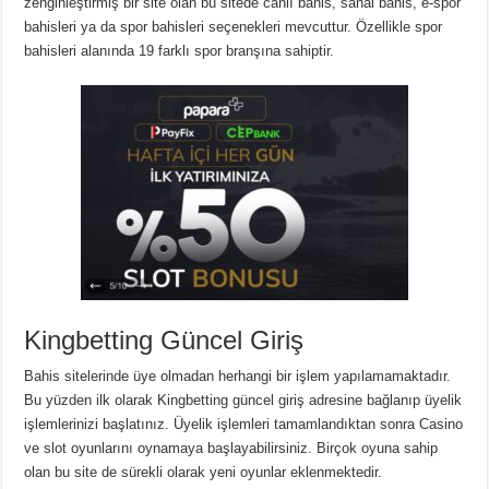
zenginleştirmiş bir site olan bu sitede canlı bahis, sanal bahis, e-spor
bahisleri ya da spor bahisleri seçenekleri mevcuttur. Özellikle spor
bahisleri alanında 19 farklı spor branşına sahiptir.
Kingbetting Güncel Giriş
Bahis sitelerinde üye olmadan herhangi bir işlem yapılamamaktadır.
Bu yüzden ilk olarak Kingbetting güncel giriş adresine bağlanıp üyelik
işlemlerinizi başlatınız. Üyelik işlemleri tamamlandıktan sonra Casino
ve slot oyunlarını oynamaya başlayabilirsiniz. Birçok oyuna sahip
olan bu site de sürekli olarak yeni oyunlar eklenmektedir.