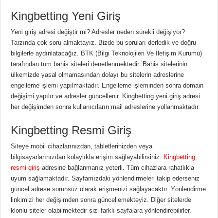
Kingbetting Yeni Giriş
Yeni giriş adresi değiştir mi? Adresler neden sürekli değişiyor?
Tarzında çok soru almaktayız. Bizde bu soruları derledik ve doğru
bilgilerle aydınlatacağız. BTK (Bilgi Teknolojileri Ve İletişim Kurumu)
tarafından tüm bahis siteleri denetlenmektedir. Bahis sitelerinin
ülkemizde yasal olmamasından dolayı bu sitelerin adreslerine
engelleme işlemi yapılmaktadır. Engelleme işleminden sonra domain
değişimi yapılır ve adresler güncellenir. Kingbetting yeni giriş adresi
her değişimden sonra kullanıcıların mail adreslerine yollanmaktadır.
Kingbetting Resmi Giriş
Siteye mobil cihazlarınızdan, tabletlerinizden veya
bilgisayarlarınızdan kolaylıkla erişim sağlayabilirsiniz.
Kingbetting
resmi giriş
adresine bağlanmanız yeterli. Tüm cihazlara rahatlıkla
uyum sağlamaktadır. Sayfamızdaki yönlendirmeleri takip ederseniz
güncel adrese sorunsuz olarak erişmenizi sağlayacaktır. Yönlendirme
linkimizi her değişimden sonra güncellemekteyiz. Diğer sitelerde
klonlu siteler olabilmektedir sizi farklı sayfalara yönlendirebilirler.