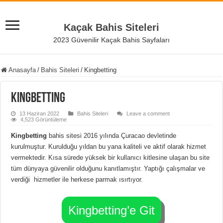
Kaçak Bahis Siteleri
2023 Güvenilir Kaçak Bahis Sayfaları
Anasayfa
/
Bahis Siteleri
/
Kingbetting
Kingbetting
13 Haziran 2022
Bahis Siteleri
Leave a comment
4,523 Görüntüleme
Kingbetting
bahis sitesi 2016 yılında Çuracao devletinde
kurulmuştur. Kurulduğu yıldan bu yana kaliteli ve aktif olarak hizmet
vermektedir. Kısa sürede yüksek bir kullanıcı kitlesine ulaşan bu site
tüm dünyaya güvenilir olduğunu kanıtlamıştır. Yaptığı çalışmalar ve
verdiği hizmetler ile herkese parmak ısırtıyor.
Kingbetting’e Git