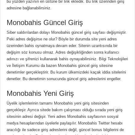
bu yüzden yazının en üstüne bir link ekledik. Bu link üzerinden giriş
adresine bağlanabilirsiniz.
Monobahis Güncel Giriş
Siber saldırılardan dolayı Monobahis güncel giriş sayfası değişmiştir.
Peki adres değişirse ne olur? Böyle bir durumda site yeni adres
üzerinden bahis oynatmaya devam eder. Sitenin uzantısında bir
değişim söz konusu olmaz. Adres değişikliğinden sonra kullanıcı
adınızı ve şifrenizi kullanarak bahis oynayabilirsiniz. Bilgi Teknolojileri
ve İletişim Kurumu da bazen Monobahis güncel giriş sitesine
denetimler gerçekleştirir. Bu kurum ülkemizdeki kaçak iddia sitelerini
denetler. Bu denetimin sonucunda güncel giriş adreslerini engeller.
Monobahis Yeni Giriş
Üyelik işlemlerinin tamamı Monobahis yeni giriş sitesinden
gerçekleşir. Ayrıca sitede bakım çalışması olduğu sırada yeni giriş
sitesinin adresi değişir. Yeni adres Monobahis sayfasının sosyal
medya hesaplarından üyelerle paylaşılır. Monobahis Twitter hesabı
aracılığı ile sadece giriş adreslerini değil, güncel bonus bilgilerini de