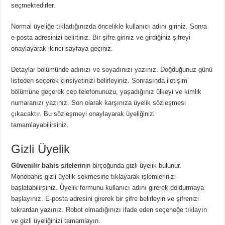
seçmektedirler.
Normal üyeliğe tıkladığınızda öncelikle kullanıcı adını giriniz. Sonra
e-posta adresinizi belirtiniz. Bir şifre giriniz ve girdiğiniz şifreyi
onaylayarak ikinci sayfaya geçiniz.
Detaylar bölümünde adınızı ve soyadınızı yazınız. Doğduğunuz günü
listeden seçerek cinsiyetinizi belirleyiniz. Sonrasında iletişim
bölümüne geçerek cep telefonunuzu, yaşadığınız ülkeyi ve kimlik
numaranızı yazınız. Son olarak karşınıza üyelik sözleşmesi
çıkacaktır. Bu sözleşmeyi onaylayarak üyeliğinizi
tamamlayabilirsiniz.
Gizli Üyelik
Güvenilir bahis siteleri
nin birçoğunda gizli üyelik bulunur.
Monobahis gizli üyelik sekmesine tıklayarak işlemlerinizi
başlatabilirsiniz. Üyelik formunu kullanıcı adını girerek doldurmaya
başlayınız. E-posta adresini girerek bir şifre belirleyin ve şifrenizi
tekrardan yazınız. Robot olmadığınızı ifade eden seçeneğe tıklayın
ve gizli üyeliğinizi tamamlayın.