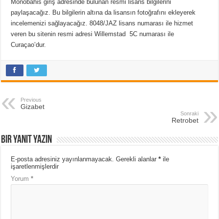
Monobahis giriş adresinde bulunan resmi lisans bilgilerini
paylaşacağız. Bu bilgilerin altına da lisansın fotoğrafını ekleyerek
incelemenizi sağlayacağız. 8048/JAZ lisans numarası ile hizmet
veren bu sitenin resmi adresi Willemstad 5C numarası ile
Curaçao’dur.
Previous
Gizabet
Sonraki
Retrobet
Bir yanıt yazın
E-posta adresiniz yayınlanmayacak.
Gerekli alanlar
*
ile
işaretlenmişlerdir
Yorum
*