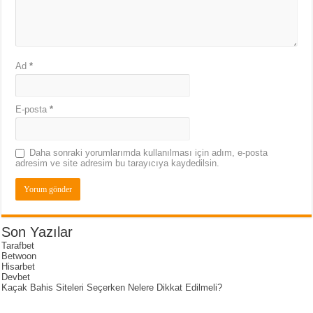
Ad
*
E-posta
*
Daha sonraki yorumlarımda kullanılması için adım, e-posta
adresim ve site adresim bu tarayıcıya kaydedilsin.
Son Yazılar
Tarafbet
Betwoon
Hisarbet
Devbet
Kaçak Bahis Siteleri Seçerken Nelere Dikkat Edilmeli?