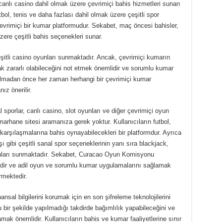
canlı casino dahil olmak üzere çevrimiçi bahis hizmetleri sunan
etbol, ​​​​tenis ve daha fazlası dahil olmak üzere çeşitli spor
çevrimiçi bir kumar platformudur. Sekabet, maç öncesi bahisler,
zere çeşitli bahis seçenekleri sunar.
çeşitli casino oyunları sunmaktadır. Ancak, çevrimiçi kumarın
ak zararlı olabileceğini not etmek önemlidir ve sorumlu kumar
tılmadan önce her zaman herhangi bir çevrimiçi kumar
ız önerilir.
al sporlar, canlı casino, slot oyunları ve diğer çevrimiçi oyun
hane sitesi aramanıza gerek yoktur. Kullanıcıların futbol, ​​​​
spor karşılaşmalarına bahis oynayabilecekleri bir platformdur. Ayrıca
şı gibi çeşitli sanal spor seçeneklerinin yanı sıra blackjack,
yunları sunmaktadır. Sekabet, Curacao Oyun Komisyonu
edir ve adil oyun ve sorumlu kumar uygulamalarını sağlamak
rmektedir.
nansal bilgilerini korumak için en son şifreleme teknolojilerini
 bir şekilde yapılmadığı takdirde bağımlılık yapabileceğini ve
ak önemlidir. Kullanıcıların bahis ve kumar faaliyetlerine sınır