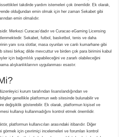
ssettikleri takdirde yardım istemeleri çok önemlidir. Ek olarak,
n güvende olduğundan emin olmak için her zaman Sekabet gibi
larından emin olmalıdır.
tesidir. Merkezi Curacao’dadır ve Curacao eGaming Licensing
enmektedir. Sekabet, futbol, ​​basketbol, ​​tenis ve daha
rinin yanı sıra slotlar, masa oyunları ve canlı kumarhane gibi
 sitesi birkaç dilde mevcuttur ve birden çok para birimini kabul
yler için bağımlılık yapabileceğini ve zararlı olabileceğini
ma alışkanlıklarının uygulanması esastır.
Mi?
düzenleyici kurum tarafından lisanslandığından ve
lgiler genellikle platformun web sitesinde bulunabilir ve
değişiklik gösterebilir. Ek olarak, platformun kişisel ve
lemesi kullanıp kullanmadığını kontrol etmek önemlidir.
ör, platformun kullanıcıları arasındaki itibarıdır. Diğer
ni görmek için çevrimiçi incelemeleri ve forumları kontrol