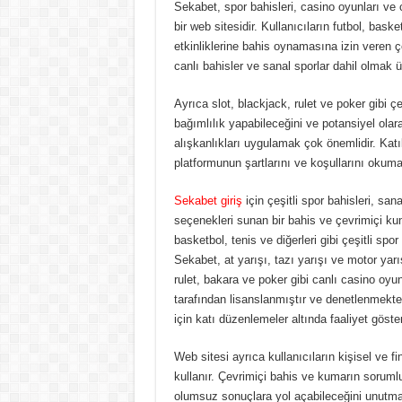
Sekabet, spor bahisleri, casino oyunları ve 
bir web sitesidir. Kullanıcıların futbol, ​​​​bask
etkinliklerine bahis oynamasına izin veren 
canlı bahisler ve sanal sporlar dahil olmak ü
Ayrıca slot, blackjack, rulet ve poker gibi 
bağımlılık yapabileceğini ve potansiyel olar
alışkanlıkları uygulamak çok önemlidir. Ka
platformunun şartlarını ve koşullarını okuman
Sekabet giriş
için
çeşitli spor bahisleri, san
seçenekleri sunan bir bahis ve çevrimiçi kumar
basketbol, ​​​​tenis ve diğerleri gibi çeşitli 
Sekabet, at yarışı, tazı yarışı ve motor yarı
rulet, bakara ve poker gibi canlı casino o
tarafından lisanslanmıştır ve denetlenmekt
için katı düzenlemeler altında faaliyet göste
Web sitesi ayrıca kullanıcıların kişisel ve fi
kullanır. Çevrimiçi bahis ve kumarın sorumlu
olumsuz sonuçlara yol açabileceğini unutmam