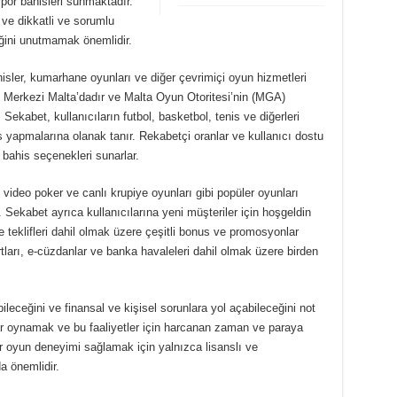
spor bahisleri sunmaktadır.
 ve dikkatli ve sorumlu
ğini unutmamak önemlidir.
ahisler, kumarhane oyunları ve diğer çevrimiçi oyun hizmetleri
r. Merkezi Malta’dadır ve Malta Oyun Otoritesi’nin (MGA)
bet, kullanıcıların futbol, ​​​​basketbol, ​​​​tenis ve diğerleri
is yapmalarına olanak tanır. Rekabetçi oranlar ve kullanıcı dostu
bahis seçenekleri sunarlar.
 video poker ve canlı krupiye oyunları gibi popüler oyunları
Sekabet ayrıca kullanıcılarına yeni müşteriler için hoşgeldin
teklifleri dahil olmak üzere çeşitli bonus ve promosyonlar
ları, e-cüzdanlar ve banka havaleleri dahil olmak üzere birden
leceğini ve finansal ve kişisel sorunlara yol açabileceğini not
r oynamak ve bu faaliyetler için harcanan zaman ve paraya
ir oyun deneyimi sağlamak için yalnızca lisanslı ve
a önemlidir.