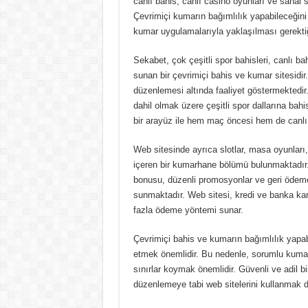
canlı bahis, canlı casino oyunları ve sanal 
Çevrimiçi kumarın bağımlılık yapabileceğini
kumar uygulamalarıyla yaklaşılması gerekti
Sekabet, çok çeşitli spor bahisleri, canlı b
sunan bir çevrimiçi bahis ve kumar sitesidi
düzenlemesi altında faaliyet göstermektedir. Seka
dahil olmak üzere çeşitli spor dallarına bah
bir arayüz ile hem maç öncesi hem de canlı 
Web sitesinde ayrıca slotlar, masa oyunları,
içeren bir kumarhane bölümü bulunmaktadır. 
bonusu, düzenli promosyonlar ve geri ödeme 
sunmaktadır. Web sitesi, kredi ve banka kart
fazla ödeme yöntemi sunar.
Çevrimiçi bahis ve kumarın bağımlılık yapabi
etmek önemlidir. Bu nedenle, sorumlu kuma
sınırlar koymak önemlidir. Güvenli ve adil b
düzenlemeye tabi web sitelerini kullanmak d