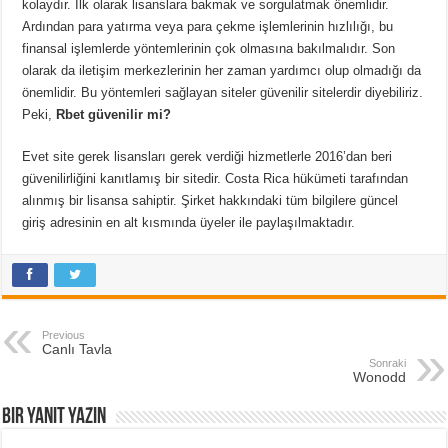
kolaydır. İlk olarak lisanslara bakmak ve sorgulatmak önemlidir.
Ardından para yatırma veya para çekme işlemlerinin hızlılığı, bu
finansal işlemlerde yöntemlerinin çok olmasına bakılmalıdır. Son
olarak da iletişim merkezlerinin her zaman yardımcı olup olmadığı da
önemlidir. Bu yöntemleri sağlayan siteler güvenilir sitelerdir diyebiliriz.
Peki,
Rbet güvenilir mi?
Evet site gerek lisansları gerek verdiği hizmetlerle 2016’dan beri
güvenilirliğini kanıtlamış bir sitedir. Costa Rica hükümeti tarafından
alınmış bir lisansa sahiptir. Şirket hakkındaki tüm bilgilere güncel
giriş adresinin en alt kısmında üyeler ile paylaşılmaktadır.
Previous
Canlı Tavla
Sonraki
Wonodd
Bir yanıt yazın