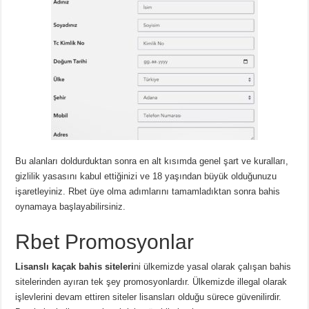
Bu alanları doldurduktan sonra en alt kısımda genel şart ve kuralları,
gizlilik yasasını kabul ettiğinizi ve 18 yaşından büyük olduğunuzu
işaretleyiniz. Rbet üye olma adımlarını tamamladıktan sonra bahis
oynamaya başlayabilirsiniz.
Rbet Promosyonlar
Lisanslı kaçak bahis siteleri
ni ülkemizde yasal olarak çalışan bahis
sitelerinden ayıran tek şey promosyonlardır. Ülkemizde illegal olarak
işlevlerini devam ettiren siteler lisansları olduğu sürece güvenilirdir.