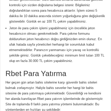
kontrolü için sizden doğrulama belgesi istenir. Bilgileriniz
doğrulandıktan sonra para hesabınıza aktarılır. İşlem süresi 5
dakika ile 10 dakika arasında sistem yoğunluğuna göre değişkenlik
gösterebilir. Günlük en az 100 TL çekim yapabilirsiniz.
Jeton ile para çekim işlemi yapabilmeniz için öncelikle jeton
hesabınızın olması gerekmektedir. Para çekme formunu
doldururken jeton hesabınızı doğru girdiğinizden emin olunuz. En
ufak hatada sayfa yöneticileri herhangi bir sorumluluk kabul
etmemektedirler. Paranızın yanmaması için yavaş ve kontrollü
şekilde giriniz. Günlük çekebileceğiniz minimum limit tutarı 100 TL
olup en fazla 30.000 TL çekim yapabilirsiniz.
Rbet Para Yatırma
Her geçen gün artan bahis sitelerine karşı güvenilir bahis siteleri
bulmak zorlaşmıştır. Haliyle bahis severler her hangi bir bahis
sitesine de para yatırmaya çekinmektedir. Güvenilirliği ve kendisini
her alanda kanıtlayan Rbet para yatırım işlemlerinde de göstermiştir.
Site de toplamda 8 farklı para yatırma yöntemi bulunmaktadır. Bu
yöntemlerden en hızlıları şu şekildedir: