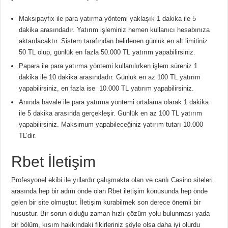
Maksipayfix ile para yatırma yöntemi yaklaşık 1 dakika ile 5
dakika arasındadır. Yatırım işleminiz hemen kullanıcı hesabınıza
aktarılacaktır. Sistem tarafından belirlenen günlük en alt limitiniz
50 TL olup, günlük en fazla 50.000 TL yatırım yapabilirsiniz.
Papara ile para yatırma yöntemi kullanılırken işlem süreniz 1
dakika ile 10 dakika arasındadır. Günlük en az 100 TL yatırım
yapabilirsiniz, en fazla ise 10.000 TL yatırım yapabilirsiniz.
Anında havale ile para yatırma yöntemi ortalama olarak 1 dakika
ile 5 dakika arasında gerçekleşir. Günlük en az 100 TL yatırım
yapabilirsiniz. Maksimum yapabileceğiniz yatırım tutarı 10.000
TL’dir.
Rbet İletişim
Profesyonel ekibi ile yıllardır çalışmakta olan ve canlı Casino siteleri
arasında hep bir adım önde olan Rbet iletişim konusunda hep önde
gelen bir site olmuştur. İletişim kurabilmek son derece önemli bir
husustur. Bir sorun olduğu zaman hızlı çözüm yolu bulunması yada
bir bölüm, kısım hakkındaki fikirleriniz şöyle olsa daha iyi olurdu