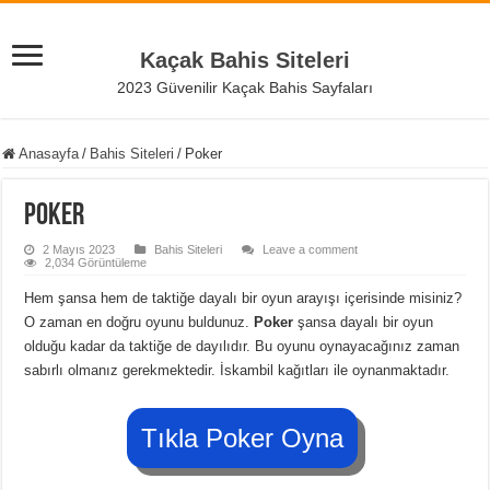
Kaçak Bahis Siteleri
2023 Güvenilir Kaçak Bahis Sayfaları
Anasayfa
/
Bahis Siteleri
/
Poker
Poker
2 Mayıs 2023
Bahis Siteleri
Leave a comment
2,034 Görüntüleme
Hem şansa hem de taktiğe dayalı bir oyun arayışı içerisinde misiniz?
O zaman en doğru oyunu buldunuz.
Poker
şansa dayalı bir oyun
olduğu kadar da taktiğe de dayılıdır. Bu oyunu oynayacağınız zaman
sabırlı olmanız gerekmektedir. İskambil kağıtları ile oynanmaktadır.
Tıkla Poker Oyna