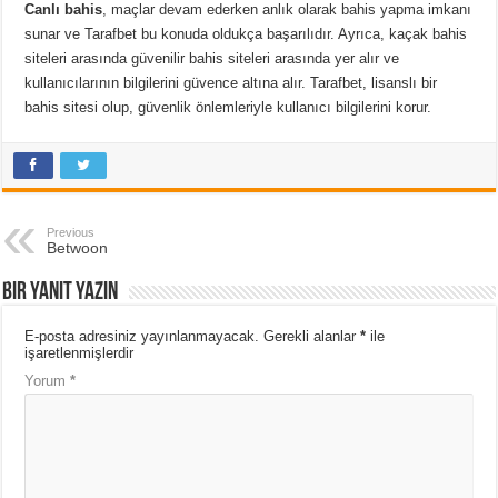
Canlı bahis
, maçlar devam ederken anlık olarak bahis yapma imkanı
sunar ve Tarafbet bu konuda oldukça başarılıdır. Ayrıca, kaçak bahis
siteleri arasında güvenilir bahis siteleri arasında yer alır ve
kullanıcılarının bilgilerini güvence altına alır. Tarafbet, lisanslı bir
bahis sitesi olup, güvenlik önlemleriyle kullanıcı bilgilerini korur.
Previous
Betwoon
Bir yanıt yazın
E-posta adresiniz yayınlanmayacak.
Gerekli alanlar
*
ile
işaretlenmişlerdir
Yorum
*