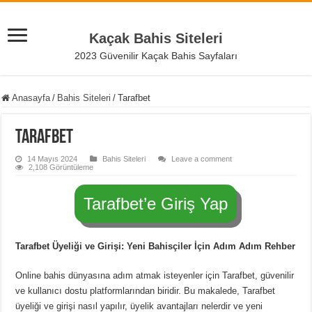
Kaçak Bahis Siteleri
2023 Güvenilir Kaçak Bahis Sayfaları
Anasayfa
/
Bahis Siteleri
/
Tarafbet
Tarafbet
14 Mayıs 2024
Bahis Siteleri
Leave a comment
2,108 Görüntüleme
Tarafbet’e Giriş Yap
Tarafbet Üyeliği ve Girişi: Yeni Bahisçiler İçin Adım Adım Rehber
Online bahis dünyasına adım atmak isteyenler için Tarafbet, güvenilir
ve kullanıcı dostu platformlarından biridir. Bu makalede, Tarafbet
üyeliği ve girişi nasıl yapılır, üyelik avantajları nelerdir ve yeni