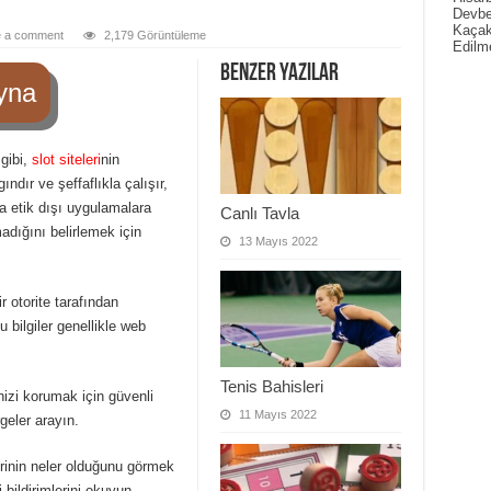
Devbe
Kaçak
 a comment
2,179 Görüntüleme
Edilme
Benzer Yazılar
yna
 gibi,
slot siteleri
nin
gındır ve şeffaflıkla çalışır,
eya etik dışı uygulamalara
Canlı Tavla
lmadığını belirlemek için
13 Mayıs 2022
 otorite tarafından
 bilgiler genellikle web
Tenis Bahisleri
inizi korumak için güvenli
11 Mayıs 2022
geler arayın.
lerinin neler olduğunu görmek
i bildirimlerini okuyun.