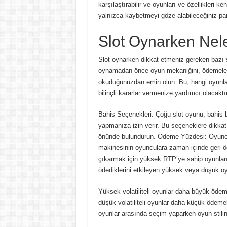
karşılaştırabilir ve oyunları ve özellikleri 
yalnızca kaybetmeyi göze alabileceğiniz p
Slot Oynarken Nele
Slot oynarken dikkat etmeniz gereken bazı ş
oynamadan önce oyun mekaniğini, ödemeleri 
okuduğunuzdan emin olun. Bu, hangi oyunl
bilinçli kararlar vermenize yardımcı olacaktır
Bahis Seçenekleri: Çoğu slot oyunu, bahis b
yapmanıza izin verir. Bu seçeneklere dikkat 
önünde bulundurun. Ödeme Yüzdesi: Oyuncuy
makinesinin oyunculara zaman içinde geri ö
çıkarmak için yüksek RTP’ye sahip oyunları 
ödediklerini etkileyen yüksek veya düşük oyn
Yüksek volatiliteli oyunlar daha büyük ödem
düşük volatiliteli oyunlar daha küçük ödeme
oyunlar arasında seçim yaparken oyun stilini