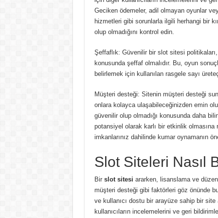
Geciken ödemeler, adil olmayan oyunlar ve
hizmetleri gibi sorunlarla ilgili herhangi bir
olup olmadığını kontrol edin.
Şeffaflık: Güvenilir bir slot sitesi politikaları
konusunda şeffaf olmalıdır. Bu, oyun sonuçl
belirlemek için kullanılan rasgele sayı üreteçl
Müşteri desteği: Sitenin müşteri desteği s
onlara kolayca ulaşabileceğinizden emin olun
güvenilir olup olmadığı konusunda daha bilinç
potansiyel olarak karlı bir etkinlik olmasına
imkanlarınız dahilinde kumar oynamanın ön
Slot Siteleri Nasıl
Bir
slot sitesi
ararken, lisanslama ve düzen
müşteri desteği gibi faktörleri göz önünde
ve kullanıcı dostu bir arayüze sahip bir site a
kullanıcıların incelemelerini ve geri bildirimleri