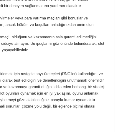
li bir deneyim sağlanmasına yardımcı olacaktır.
evirmeler veya para yatırma maçları gibi bonuslar ve
nın, ancak hüküm ve koşulları anladığınızdan emin olun.
amaçlı olduğunu ve kazanmanın asla garanti edilmediğini
ciddiye almayın. Bu ipuçlarını göz önünde bulundurarak, slot
 yaşayabilirsiniz.
rlemek için rastgele sayı üreteçleri (RNG’ler) kullandığını ve
 olarak test edildiğini ve denetlendiğini unutmamak önemlidir.
r ve kazanmayı garanti ettiğini iddia eden herhangi bir strateji
lot oyunları oynamak için en iyi yaklaşım, oyunu anlamak,
ybetmeyi göze alabileceğiniz parayla kumar oynamaktır.
 sorunları çözme yolu değil, bir eğlence biçimi olması