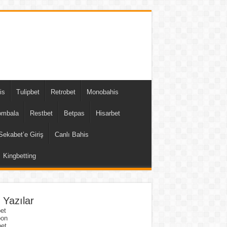
is
Tulipbet
Retrobet
Monobahis
ombala
Restbet
Betpas
Hisarbet
Sekabet’e Giriş
Canlı Bahis
Kingbetting
 Yazılar
et
oon
bet