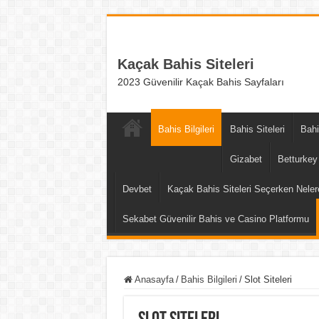
Kaçak Bahis Siteleri
2023 Güvenilir Kaçak Bahis Sayfaları
Bahis Bilgileri
Bahis Siteleri
Bahi
Gizabet
Betturkey
Devbet
Kaçak Bahis Siteleri Seçerken Neler
Sekabet Güvenilir Bahis ve Casino Platformu
Anasayfa
/
Bahis Bilgileri
/
Slot Siteleri