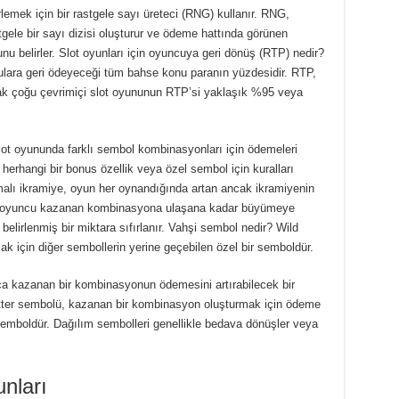
rlemek için bir rastgele sayı üreteci (RNG) kullanır. RNG,
gele bir sayı dizisi oluşturur ve ödeme hattında görünen
 belirler. Slot oyunları için oyuncuya geri dönüş (RTP) nedir?
lara geri ödeyeceği tüm bahse konu paranın yüzdesidir. RTP,
ancak çoğu çevrimiçi slot oyununun RTP’si yaklaşık %95 veya
ot oyununda farklı sembol kombinasyonları için ödemeleri
herhangi bir bonus özellik veya özel sembol için kuralları
malı ikramiye, oyun her oynandığında artan ancak ikramiyenin
bir oyuncu kazanan kombinasyona ulaşana kadar büyümeye
lirlenmiş bir miktara sıfırlanır. Vahşi sembol nedir? Wild
 için diğer sembollerin yerine geçebilen özel bir semboldür.
ıca kazanan bir kombinasyonun ödemesini artırabilecek bir
atter sembolü, kazanan bir kombinasyon oluşturmak için ödeme
emboldür. Dağılım sembolleri genellikle bedava dönüşler veya
nları