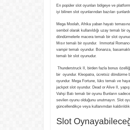
En popüler slot oyunları bölgeye ve platform
iyi bilinen slot oyunlarından bazıları şunlardı
Mega Moolah, Afrika yaban hayatı temasına s
sembol olarak kullanıldığı uzay temalı bir 
döndürmelerle macera temalı bir slot oyunud
Mısır temalı bir oyundur. Immortal Romance,
vampir temalı oyundur. Bonanza, basamaklı
temalı bir slot oyunudur.
Thunderstruck II, birden fazla bonus özelliğ
bir oyundur. Kleopatra, ücretsiz döndürme b
oyundur. Mega Fortune, lüks temalı ve haya
jackpot slot oyundur. Dead or Alive II, yapı
Vahşi Batı temalı bir oyunu Bunların sadec
sevilen oyunu olduğunu unutmayın. Slot oyun
güncellendikçe veya kullanımdan kaldırıldık
Slot Oynayabileceği