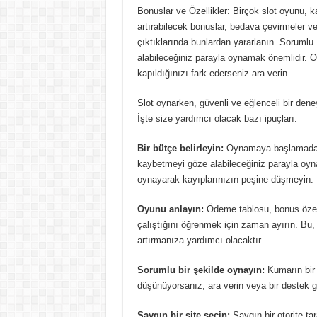
Bonuslar ve Özellikler: Birçok slot oyunu,
artırabilecek bonuslar, bedava çevirmeler ve 
çıktıklarında bunlardan yararlanın. Sorum
alabileceğiniz parayla oynamak önemlidir. Oy
kapıldığınızı fark ederseniz ara verin.
Slot oynarken, güvenli ve eğlenceli bir den
İşte size yardımcı olacak bazı ipuçları:
Bir bütçe belirleyin:
Oynamaya başlamadan ö
kaybetmeyi göze alabileceğiniz parayla oyn
oynayarak kayıplarınızın peşine düşmeyin.
Oyunu anlayın:
Ödeme tablosu, bonus özelli
çalıştığını öğrenmek için zaman ayırın. Bu,
artırmanıza yardımcı olacaktır.
Sorumlu bir şekilde oynayın:
Kumarın bir 
düşünüyorsanız, ara verin veya bir destek 
Saygın bir site seçin:
Saygın bir otorite ta