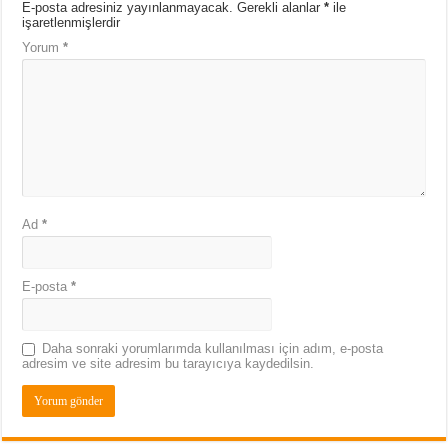
E-posta adresiniz yayınlanmayacak.
Gerekli alanlar
*
ile
işaretlenmişlerdir
Yorum
*
Ad
*
E-posta
*
Daha sonraki yorumlarımda kullanılması için adım, e-posta
adresim ve site adresim bu tarayıcıya kaydedilsin.