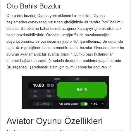
Oto Bahis Bozdur
Oto bahis bozdur, Oyuna yeni eklenen bir özelliktir. Oyuna
başlamadan oynayacağınız tutarı girdiğinizde alt tarafta ”oto” bölümü
bulunur. Bu bölüme bahsi bozduracağınız katsayıyı girerek otomatik
bahis bozdurabilirsiniz. Örneğin: uçağın 5x de havalanacağını
düşünüyorsunuz ve oto seçimini yapıp 4x’i işaretlediniz. Bu durumda
uçak 4x e geldiğinde bahis otomatik olarak bozulur. Oyundan önce bu
durumu ayarlamanız bir avantaj olabilir. Çünkü bazı kullanıcılar
internet bağlantısı zayıflığı sebebi ile donma problemi yaşamaktadır.
Bu seçeneği işaretlemek sizin için olumlu sonuçlar doğurabilir.
Aviator Oyunu Özellikleri