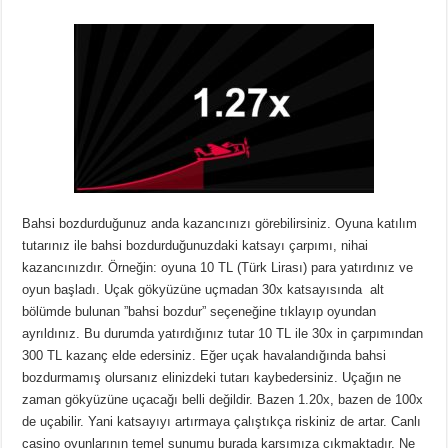
Bahsi bozdurduğunuz anda kazancınızı görebilirsiniz. Oyuna katılım
tutarınız ile bahsi bozdurduğunuzdaki katsayı çarpımı, nihai
kazancınızdır. Örneğin: oyuna 10 TL (Türk Lirası) para yatırdınız ve
oyun başladı. Uçak gökyüzüne uçmadan 30x katsayısında alt
bölümde bulunan ”bahsi bozdur” seçeneğine tıklayıp oyundan
ayrıldınız. Bu durumda yatırdığınız tutar 10 TL ile 30x in çarpımından
300 TL kazanç elde edersiniz. Eğer uçak havalandığında bahsi
bozdurmamış olursanız elinizdeki tutarı kaybedersiniz. Uçağın ne
zaman gökyüzüne uçacağı belli değildir. Bazen 1.20x, bazen de 100x
de uçabilir. Yani katsayıyı artırmaya çalıştıkça riskiniz de artar. Canlı
casino oyunlarının temel sunumu burada karşımıza çıkmaktadır. Ne