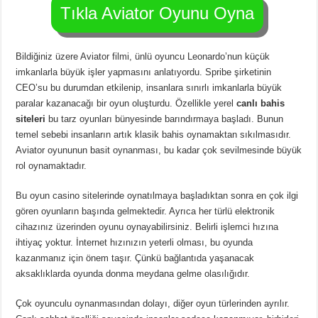
Tıkla Aviator Oyunu Oyna
Bildiğiniz üzere Aviator filmi, ünlü oyuncu Leonardo’nun küçük
imkanlarla büyük işler yapmasını anlatıyordu. Spribe şirketinin
CEO’su bu durumdan etkilenip, insanlara sınırlı imkanlarla büyük
paralar kazanacağı bir oyun oluşturdu. Özellikle yerel
canlı bahis
siteleri
bu tarz oyunları bünyesinde barındırmaya başladı. Bunun
temel sebebi insanların artık klasik bahis oynamaktan sıkılmasıdır.
Aviator oyununun basit oynanması, bu kadar çok sevilmesinde büyük
rol oynamaktadır.
Bu oyun casino sitelerinde oynatılmaya başladıktan sonra en çok ilgi
gören oyunların başında gelmektedir. Ayrıca her türlü elektronik
cihazınız üzerinden oyunu oynayabilirsiniz. Belirli işlemci hızına
ihtiyaç yoktur. İnternet hızınızın yeterli olması, bu oyunda
kazanmanız için önem taşır. Çünkü bağlantıda yaşanacak
aksaklıklarda oyunda donma meydana gelme olasılığıdır.
Çok oyunculu oynanmasından dolayı, diğer oyun türlerinden ayrılır.