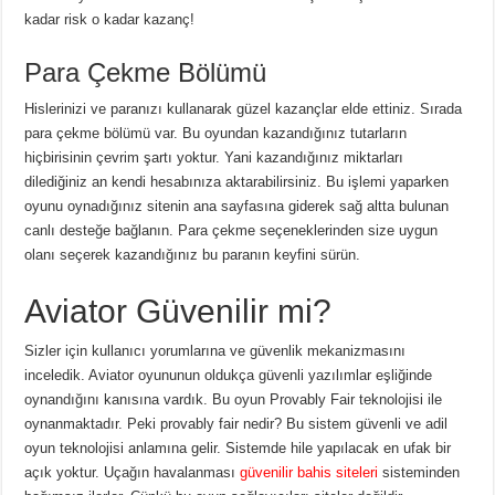
kadar risk o kadar kazanç!
Para Çekme Bölümü
Hislerinizi ve paranızı kullanarak güzel kazançlar elde ettiniz. Sırada
para çekme bölümü var. Bu oyundan kazandığınız tutarların
hiçbirisinin çevrim şartı yoktur. Yani kazandığınız miktarları
dilediğiniz an kendi hesabınıza aktarabilirsiniz. Bu işlemi yaparken
oyunu oynadığınız sitenin ana sayfasına giderek sağ altta bulunan
canlı desteğe bağlanın. Para çekme seçeneklerinden size uygun
olanı seçerek kazandığınız bu paranın keyfini sürün.
Aviator Güvenilir mi?
Sizler için kullanıcı yorumlarına ve güvenlik mekanizmasını
inceledik. Aviator oyununun oldukça güvenli yazılımlar eşliğinde
oynandığını kanısına vardık. Bu oyun Provably Fair teknolojisi ile
oynanmaktadır. Peki provably fair nedir? Bu sistem güvenli ve adil
oyun teknolojisi anlamına gelir. Sistemde hile yapılacak en ufak bir
açık yoktur. Uçağın havalanması
güvenilir bahis siteleri
sisteminden