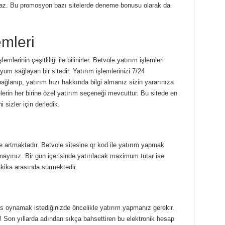
z. Bu promosyon bazı sitelerde deneme bonusu olarak da
emleri
lemlerinin çeşitliliği ile bilinirler. Betvole yatırım işlemleri
yum sağlayan bir sitedir. Yatırım işlemlerinizi 7/24
 bağlanıp, yatırım hızı hakkında bilgi almanız sizin yararınıza
yelerin her birine özel yatırım seçeneği mevcuttur. Bu sitede en
 sizler için derledik.
ne artmaktadır. Betvole sitesine qr kod ile yatırım yapmak
mayınız. Bir gün içerisinde yatırılacak maximum tutar ise
dakika arasında sürmektedir.
his oynamak istediğinizde öncelikle yatırım yapmanız gerekir.
 Son yıllarda adından sıkça bahsettiren bu elektronik hesap