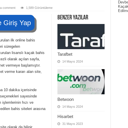
Devbe
Kaçak
 a comment
1,589 Görüntüleme
Edilme
Benzer Yazılar
e Giriş Yap
rulan ilk online bahis
eri süregelen
 kurulan lisanslı kaçak bahis
Tarafbet
ezli olarak açılan sayfa,
14 Mayıs 2024
zmet vermeye başlamıştır.
et verme kararı alan site,
ama 10 dakika içerisinde
a seçenekleri sayesinde
Betwoon
 işlemlerinin hızı ve
14 Mayıs 2024
 edilen bahis siteleri arasına
Hisarbet
31 Mayıs 2023
te olarak da bilinir.