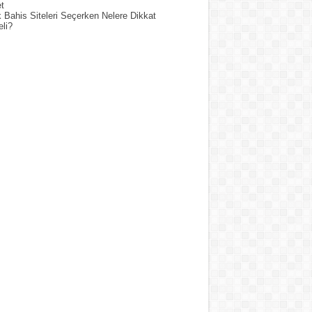
t
 Bahis Siteleri Seçerken Nelere Dikkat
li?