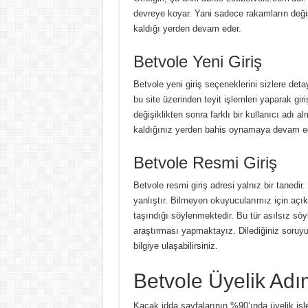
devreye koyar. Yani sadece rakamların değişt
kaldığı yerden devam eder.
Betvole Yeni Giriş
Betvole yeni giriş seçeneklerini sizlere detay
bu site üzerinden teyit işlemleri yaparak gir
değişiklikten sonra farklı bir kullanıcı adı a
kaldığınız yerden bahis oynamaya devam ede
Betvole Resmi Giriş
Betvole resmi giriş adresi yalnız bir tanedir. 
yanlıştır. Bilmeyen okuyucularımız için açık
taşındığı söylenmektedir. Bu tür asılsız söyl
araştırması yapmaktayız. Dilediğiniz soruyu
bilgiye ulaşabilirsiniz.
Betvole Üyelik Adı
Kaçak idda sayfalarının %90’ında üyelik i