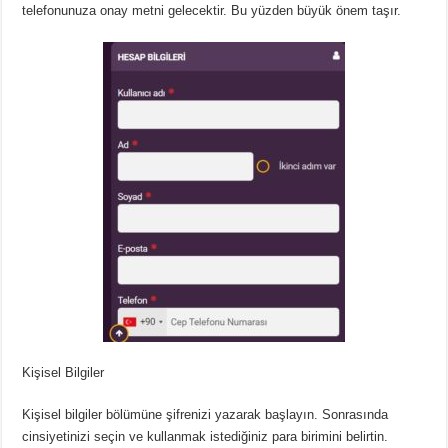
telefonunuza onay metni gelecektir. Bu yüzden büyük önem taşır.
Kişisel Bilgiler
Kişisel bilgiler bölümüne şifrenizi yazarak başlayın. Sonrasında
cinsiyetinizi seçin ve kullanmak istediğiniz para birimini belirtin.