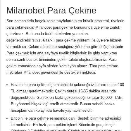
Milanobet Para Çekme
Son zamanlarda kaçak bahis sayfalarının en büyük problemi, üyelerin
para çekmesidir. Milanobet para çekme konusunda üyelerine zorluk
çıkartmaz. Bu konuda farklı sitelerden yorumları
değerlendirebilirsiniz. 6 farklı para çekme yöntemi ile üyelere hizmet
vermektedir. Çekim süresi ise seçtiğiniz yönteme göre değişmektedir.
Para çekmek için ana sayfaya üyelik bilgileriniz ile giriş yaptıktan
sonra canlı destek biriminden çekim talebi oluşturabilirsiniz. Para
çekim esnasında sayfa sizden komisyon almaz. Tüm para çekme
mecraları Milanobet güvencesi ile desteklenmektedir.
Havale ile para çekme işlemlerinizde çekeceğiniz tutarın en az 100
TL olması gerekmektedir. Çekim süresi 15-35 dakika arasında
değişmektedir. Günlük en fazla çekebileceğiniz tutar 10.000 TL’dir.
Bu yöntemi birçok kişi tercih etmektedir. Bunun sebebi banka
hesaplarından kolaylıkla havale yapılabilmesidir.
Bitcoin ile para çekme esnasında canlı destek birimine adresinizi
iletmelisiniz. En hızlı para çekim işlemi Bitcoin ile gerçekleşir.