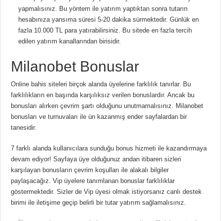
yapmalısınız. Bu yöntem ile yatırım yaptıktan sonra tutarın
hesabınıza yansıma süresi 5-20 dakika sürmektedir. Günlük en
fazla 10.000 TL para yatırabilirsiniz. Bu sitede en fazla tercih
edilen yatırım kanallarından birisidir.
Milanobet Bonuslar
Online bahis siteleri birçok alanda üyelerine farklılık tanırlar. Bu
farklılıkların en başında karşılıksız verilen bonuslardır. Ancak bu
bonusları alırken çevrim şartı olduğunu unutmamalısınız. Milanobet
bonusları ve turnuvaları ile ün kazanmış ender sayfalardan bir
tanesidir.
7 farklı alanda kullanıcılara sunduğu bonus hizmeti ile kazandırmaya
devam ediyor! Sayfaya üye olduğunuz andan itibaren sizleri
karşılayan bonusların çevrim koşulları ile alakalı bilgiler
paylaşacağız. Vip üyelere tanımlanan bonuslar farklılıklar
göstermektedir. Sizler de Vip üyesi olmak istiyorsanız canlı destek
birimi ile iletişime geçip belirli bir tutar yatırım sağlamalısınız.