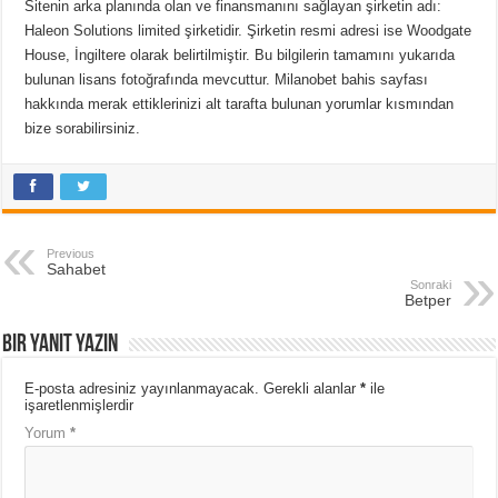
Sitenin arka planında olan ve finansmanını sağlayan şirketin adı:
Haleon Solutions limited şirketidir. Şirketin resmi adresi ise Woodgate
House, İngiltere olarak belirtilmiştir. Bu bilgilerin tamamını yukarıda
bulunan lisans fotoğrafında mevcuttur. Milanobet bahis sayfası
hakkında merak ettiklerinizi alt tarafta bulunan yorumlar kısmından
bize sorabilirsiniz.
Previous
Sahabet
Sonraki
Betper
Bir yanıt yazın
E-posta adresiniz yayınlanmayacak.
Gerekli alanlar
*
ile
işaretlenmişlerdir
Yorum
*