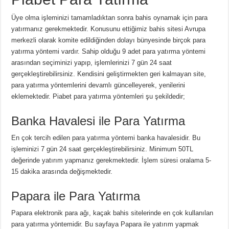
Üye olma işleminizi tamamladıktan sonra bahis oynamak için para
yatırmanız gerekmektedir. Konusunu ettiğimiz bahis sitesi Avrupa
merkezli olarak komite edildiğinden dolayı bünyesinde birçok para
yatırma yöntemi vardır. Sahip olduğu 9 adet para yatırma yöntemi
arasından seçiminizi yapıp, işlemlerinizi 7 gün 24 saat
gerçekleştirebilirsiniz. Kendisini geliştirmekten geri kalmayan site,
para yatırma yöntemlerini devamlı güncelleyerek, yenilerini
eklemektedir. Piabet para yatırma yöntemleri şu şekildedir;
Banka Havalesi ile Para Yatırma
En çok tercih edilen para yatırma yöntemi banka havalesidir. Bu
işleminizi 7 gün 24 saat gerçekleştirebilirsiniz. Minimum 50TL
değerinde yatırım yapmanız gerekmektedir. İşlem süresi oralama 5-
15 dakika arasında değişmektedir.
Papara ile Para Yatırma
Papara elektronik para ağı, kaçak bahis sitelerinde en çok kullanılan
para yatırma yöntemidir. Bu sayfaya Papara ile yatırım yapmak