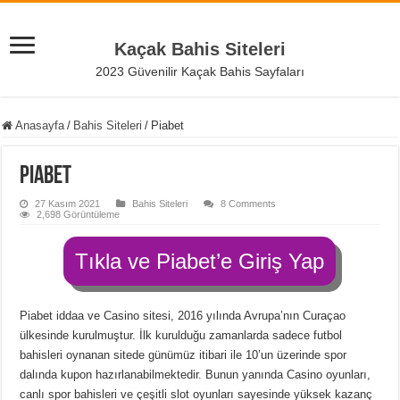
Kaçak Bahis Siteleri
2023 Güvenilir Kaçak Bahis Sayfaları
Anasayfa
/
Bahis Siteleri
/
Piabet
Piabet
27 Kasım 2021
Bahis Siteleri
8 Comments
2,698 Görüntüleme
Tıkla ve Piabet’e Giriş Yap
Piabet iddaa ve Casino sitesi, 2016 yılında Avrupa’nın Curaçao
ülkesinde kurulmuştur. İlk kurulduğu zamanlarda sadece futbol
bahisleri oynanan sitede günümüz itibari ile 10’un üzerinde spor
dalında kupon hazırlanabilmektedir. Bunun yanında Casino oyunları,
canlı spor bahisleri ve çeşitli slot oyunları sayesinde yüksek kazanç