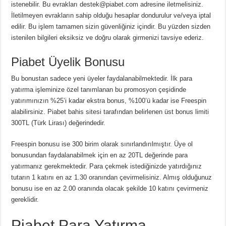
istenebilir. Bu evrakları
destek@piabet.com
adresine iletmelisiniz.
İletilmeyen evrakların sahip olduğu hesaplar dondurulur ve/veya iptal
edilir. Bu işlem tamamen sizin güvenliğiniz içindir. Bu yüzden sizden
istenilen bilgileri eksiksiz ve doğru olarak girmenizi tavsiye ederiz.
Piabet Üyelik Bonusu
Bu bonustan sadece yeni üyeler faydalanabilmektedir. İlk para
yatırma işleminize özel tanımlanan bu promosyon çeşidinde
yatırımınızın %25’i kadar ekstra bonus, %100’ü kadar ise Freespin
alabilirsiniz. Piabet bahis sitesi tarafından belirlenen üst bonus limiti
300TL (Türk Lirası) değerindedir.
Freespin bonusu ise 300 birim olarak sınırlandırılmıştır. Üye ol
bonusundan faydalanabilmek için en az 20TL değerinde para
yatırmanız gerekmektedir. Para çekmek istediğinizde yatırdığınız
tutarın 1 katını en az 1.30 oranından çevirmelisiniz. Almış olduğunuz
bonusu ise en az 2.00 oranında olacak şekilde 10 katını çevirmeniz
gereklidir.
Piabet Para Yatırma