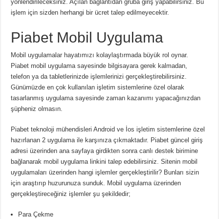
yönlendirileceksiniz. Açılan bağlantıdan gruba giriş yapabilirsiniz. Bu
işlem için sizden herhangi bir ücret talep edilmeyecektir.
Piabet Mobil Uygulama
Mobil uygulamalar hayatımızı kolaylaştırmada büyük rol oynar.
Piabet mobil uygulama sayesinde bilgisayara gerek kalmadan,
telefon ya da tabletlerinizde işlemlerinizi gerçekleştirebilirsiniz.
Günümüzde en çok kullanılan işletim sistemlerine özel olarak
tasarlanmış uygulama sayesinde zaman kazanımı yapacağınızdan
şüpheniz olmasın.
Piabet teknoloji mühendisleri Android ve İos işletim sistemlerine özel
hazırlanan 2 uygulama ile karşınıza çıkmaktadır. Piabet güncel giriş
adresi üzerinden ana sayfaya girdikten sonra canlı destek birimine
bağlanarak mobil uygulama linkini talep edebilirsiniz. Sitenin mobil
uygulamaları üzerinden hangi işlemler gerçekleştirilir? Bunları sizin
için araştırıp huzurunuza sunduk. Mobil uygulama üzerinden
gerçekleştireceğiniz işlemler şu şekildedir;
Para Çekme