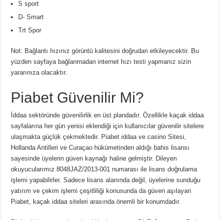
S sport
D- Smart
Trt Spor
Not: Bağlantı hızınız görüntü kalitesini doğrudan etkileyecektir. Bu
yüzden sayfaya bağlanmadan internet hızı testi yapmanız sizin
yararınıza olacaktır.
Piabet Güvenilir Mi?
İddaa sektöründe güvenilirlik en üst plandadır. Özellikle kaçak iddaa
sayfalarına her gün yenisi eklendiği için kullanıcılar güvenilir sitelere
ulaşmakta güçlük çekmektedir. Piabet iddaa ve casino Sitesi,
Hollanda Antilleri ve Curaçao hükümetinden aldığı bahis lisansı
sayesinde üyelerin güven kaynağı haline gelmiştir. Dileyen
okuyucularımız 8048JAZ/2013-001 numarası ile lisans doğrulama
işlemi yapabilirler. Sadece lisans alanında değil, üyelerine sunduğu
yatırım ve çekim işlemi çeşitliliği konusunda da güven aşılayan
Piabet, kaçak iddaa siteleri arasında önemli bir konumdadır.