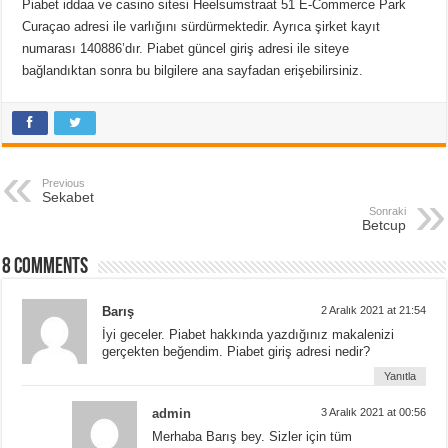
Piabet iddaa ve casino sitesi Heelsumstraat 51 E-Commerce Park
Curaçao adresi ile varlığını sürdürmektedir. Ayrıca şirket kayıt
numarası 140886’dır. Piabet güncel giriş adresi ile siteye
bağlandıktan sonra bu bilgilere ana sayfadan erişebilirsiniz.
Previous
Sekabet
Sonraki
Betcup
8 comments
Barış
2 Aralık 2021 at 21:54
İyi geceler. Piabet hakkında yazdığınız makalenizi
gerçekten beğendim. Piabet giriş adresi nedir?
Yanıtla
admin
3 Aralık 2021 at 00:56
Merhaba Barış bey. Sizler için tüm