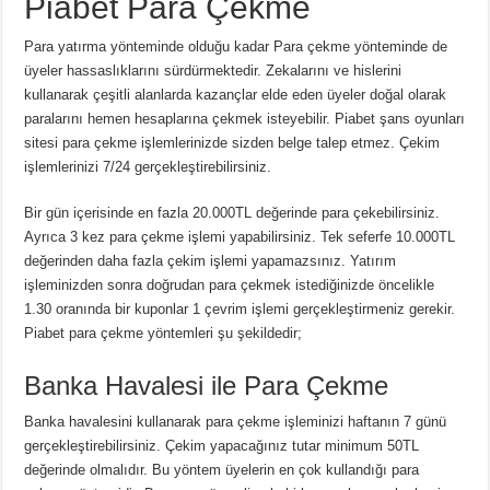
Piabet Para Çekme
Para yatırma yönteminde olduğu kadar Para çekme yönteminde de
üyeler hassaslıklarını sürdürmektedir. Zekalarını ve hislerini
kullanarak çeşitli alanlarda kazançlar elde eden üyeler doğal olarak
paralarını hemen hesaplarına çekmek isteyebilir. Piabet şans oyunları
sitesi para çekme işlemlerinizde sizden belge talep etmez. Çekim
işlemlerinizi 7/24 gerçekleştirebilirsiniz.
Bir gün içerisinde en fazla 20.000TL değerinde para çekebilirsiniz.
Ayrıca 3 kez para çekme işlemi yapabilirsiniz. Tek seferfe 10.000TL
değerinden daha fazla çekim işlemi yapamazsınız. Yatırım
işleminizden sonra doğrudan para çekmek istediğinizde öncelikle
1.30 oranında bir kuponlar 1 çevrim işlemi gerçekleştirmeniz gerekir.
Piabet para çekme yöntemleri şu şekildedir;
Banka Havalesi ile Para Çekme
Banka havalesini kullanarak para çekme işleminizi haftanın 7 günü
gerçekleştirebilirsiniz. Çekim yapacağınız tutar minimum 50TL
değerinde olmalıdır. Bu yöntem üyelerin en çok kullandığı para