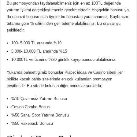
Bu promosyondan faydalanabilmeniz için en az 100TL değerinde
yatırım işlemi gerçekleştirmeniz gerekmektedir. Hoşgeldin bonusu ya
da depozit bonusu alan üyeler bu bonustan yararlanamaz. Kaybınızın
tutarına göre % diliminden geri ödeme alabilirsiniz. Bu oranlar şu
şekildedir;
100- 5.000 TL arasında %10
5.000- 10.000 TL arasında %15
10.000TL ve üzerine %20 günlük kayıp bonusu alabilirsiniz.
Yukarıda bahsettiğimiz bonuslar Piabet iddaa ve Casino sitesi iler
birlikte kaçak bahis sitelerinde en çok kullanılan promosyon
çeşitleridir. Bu sitede bulunan diğer bonuslar şunlardır;
%10 Çevrimsiz Yatırım Bonusu
Casino Combo Bonus
%50 Sanal Spor Yatırım Bonusu
%50 Rakeback Bonusu