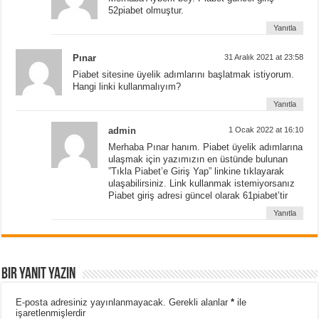
52piabet olmuştur.
Yanıtla
Pınar
31 Aralık 2021 at 23:58
Piabet sitesine üyelik adımlarını başlatmak istiyorum.
Hangi linki kullanmalıyım?
Yanıtla
admin
1 Ocak 2022 at 16:10
Merhaba Pınar hanım. Piabet üyelik adımlarına
ulaşmak için yazımızın en üstünde bulunan
”Tıkla Piabet’e Giriş Yap” linkine tıklayarak
ulaşabilirsiniz. Link kullanmak istemiyorsanız
Piabet giriş adresi güncel olarak 61piabet’tir
Yanıtla
Bir yanıt yazın
E-posta adresiniz yayınlanmayacak.
Gerekli alanlar
*
ile
işaretlenmişlerdir