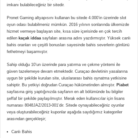
imkanı bulabileceğiniz bir sitedir.
Pronet Gaming altyapısını kullanan bu sitede 4.000’in üzerinde slot
oyun odası bulabilmeniz mümkün. 2016 yılının sonlarında ülkemizde
hizmet vermeye başlayan site, kısa süre içerisinde en çok tercih
edilen
kaçak iddaa
sayfaları arasına adını yazdırmıştır. Yüksek canlı
bahis oranları ve çeşitli bonusları sayesinde bahis severlerin gönlünü
fethetmeyi başarmıştır.
Sahip olduğu 10’un üzerinde para yatırma ve çekme yöntemi ile
güven tazelemeye devam etmektedir. Curaçao devletinin yasalarına
uygun bir şekilde kurulan site, uluslararası bahis oynatma yetkisine
sahiptir. Bu yetkiyi doğrudan Curaçao hükümetinden almıştır.
Piabet
sayfasına giriş yaptığınızda sayfanın en alt bölümünde bu bilgiler
şeffaf bir şekilde paylaşılmıştır. Merak eden kullanıcılar için lisans
numarası 8048JAZ/2013-001’dir. Sitede oynayabileceğiniz oyunlar
veya oluşturabileceğiniz kuponlar aşağıda saydığımız kategoriler
arasından gerçekleşir;
Canlı Bahis